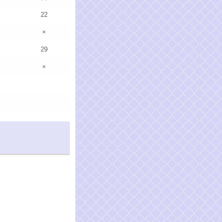
22
×
29
×