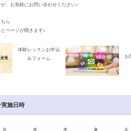
すが、お気軽にお問い合わせください♪
こちら
とページが開きます♪
体験レッスンお申込
お
みフォーム
ン実施日時
火
水
木
金
土